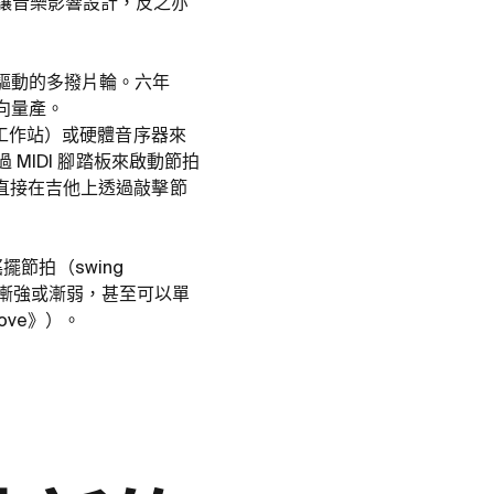
何讓音樂影響設計，反之亦
驅動的多撥片輪。六年
向量產。
音訊工作站）或硬體音序器來
 MIDI 腳踏板來啟動節拍
，直接在吉他上透過敲擊節
搖擺節拍（swing
量漸強或漸弱，甚至可以單
Love》）。