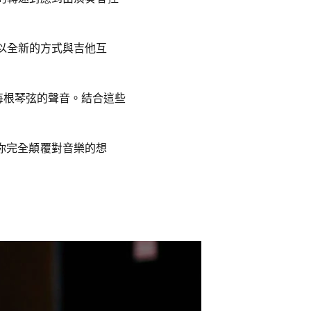
以全新的方式與吉他互
離每根琴弦的聲音。結合這些
，讓你完全顛覆對音樂的想