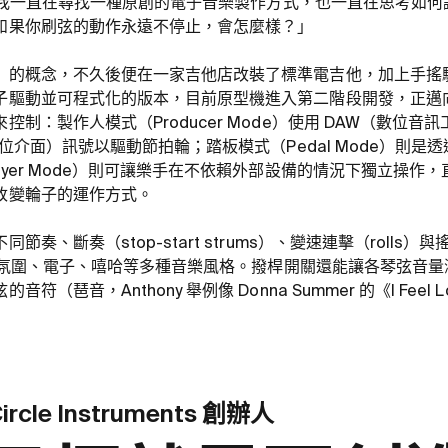
年來，我一直在尋找一種原創的電子音樂製作方式，也一直在思考如
如果你刷弦的動作永遠不停止，會怎麼樣？」
」的概念，不久後便在一家吉他店改裝了標準電吉他，加上手搖
子驅動並可程式化的版本，目前原型機進入第二階段開發，正邁
制：製作人模式（Producer Mode）使用 DAW（數位
數位介面）訊號以驅動節拍輪；踏板模式（Pedal Mode）則是透過
ayer Mode）則可讓樂手在不依賴外部設備的情況下獨立操作
改變輪子的運作方式。
奏、斷奏（stop-start strums）、變速連擊（rolls）與
龐克、氛圍、電子、嘻哈等多種音樂風格。撥桿開關還能讓各琴弦音
（琶音，Anthony 舉例像 Donna Summer 的《I Feel 
Circle Instruments 創辦人