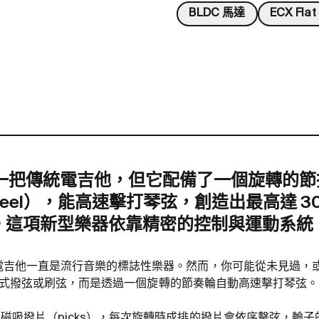
BLDC 馬達
ECX Fla
itar 是一把傳統電吉他，但它配備了一個旋轉的
r wheel），能高速擊打琴弦，創造出最高達
3
。這項新型樂器依靠精密的控制與運動系統
來，電吉他一直是流行音樂的標誌性樂器。然而，你可能從未見過
 不用傳統方式撥弦或刷弦，而是透過一個旋轉的節奏輪自動高速擊打琴弦。
 個磁吸撥片（picks），每次旋轉時成排的撥片會依序擊弦，輪