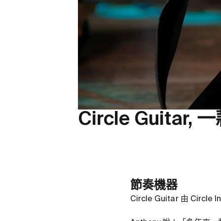
Circle Guit
節奏機器
Circle Guitar 由 C