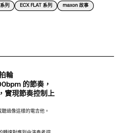
t 系列
ECX FLAT 系列
maxon 故事
節拍輪
00bpm
的節奏，
，實現節奏控制上
，或聽過像這樣的電吉他。
子的轉速對應到由演奏者控