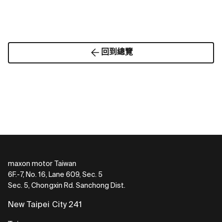
回到總覽
maxon motor Taiwan
6F.-7, No. 16, Lane 609, Sec. 5
Sec. 5, Chongxin Rd. Sanchong Dist.
New Taipei City 241