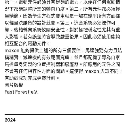
第一，電動元件必須具有足夠的電力，以便在任何駕駛情
況下都能調整所需的轉向角度。第二，所有元件都必須輕
量精簡，因為學生方程式賽車就是一場在幾乎所有方面都
以輕量決勝負的設計競賽。第三，這套系統必須運作可
靠。後軸轉向系統攸關安全性，對於操控穩定性尤其有重
大影響。若有誤差將會導致嚴重後果。因此必須使用能夠
相互配合的電動元件。
maxon 能夠提供上述的所有三個要件：馬達強勁有力且結
構精實，減速機的有效範圍寬廣，並且都配備了專為自家
馬達量身定製的位置控制器和感應器。所應用的元件之間
不會有任何相容性方面的問題。這使得 maxon 與眾不同，
有助於成功完成專案計劃。
圖片版權
Fast Forest e.V.
2024