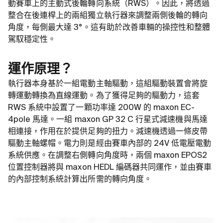
動賽車上的主動式後輪轉向系統（RWS）。因此，將透過
整合在後連桿上的兩組獨立執行器來調整兩側後輪的轉向
角度，每側最大達 3°。這有助於改善車輛的操控性和整體
駕馭穩定性。
運作原理？
執行器本身基於一組電動主軸驅動，這組驅動裝置會將旋
轉運動轉換為直線運動。為了獲得足夠的驅動力，這套
RWS 系統中設置了一顆功率達 200W 的 maxon EC-
4pole 馬達。一組 maxon GP 32 C 行星式減速機與馬達
相連接，作用在於提供足夠的扭力。減速機透過一條皮帶
驅動主軸螺帽。電力則是經由賽車內部的 24V 低電壓電動
系統供應。在調整右側轉向角度時，兩個 maxon EPOS2
位置控制器將與 maxon HEDL 編碼器共同運作，並由賽車
的內部控制系統計算出所需的轉向角度。