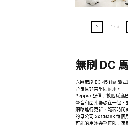
1
/
3
無刷 DC 馬
六顆無刷 EC 45 fla
命長且非常堅固耐用。
Pepper 配備了數個
聲音和面孔聯想在一起，
網路進行更新，隨著時間的
的母公司 SoftBank 每
可能的用途幾乎無限：家