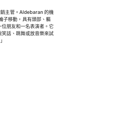
銷主管。Aldebaran 的機
動的輪子移動，具有頭部、軀
為一位朋友和一名表演者。它
會說笑話、跳舞或放音樂來試
。」