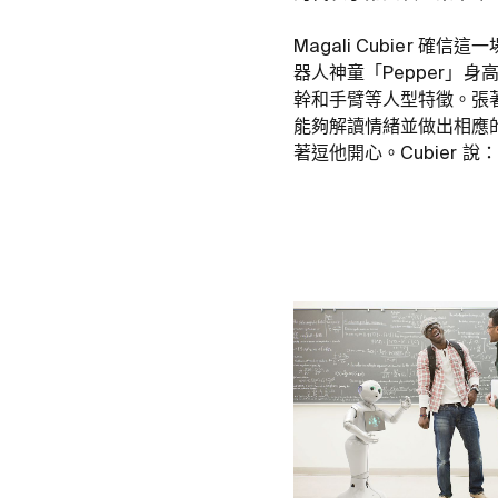
Magali Cubier 確
器人神童「Pepper」身
幹和手臂等人型特徵。張著
能夠解讀情緒並做出相應的
著逗他開心。Cubier