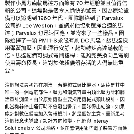
製作小馬力齒輪馬達方面擁有 70 年經驗並且值得信
賴的公司。這無疑是個令人愉快的驚喜，因為原始設
備可以追溯到 1960 年代。團隊聯絡到了 Parvalux
公司的 Lee Weston，並請求他協助選擇合適的馬
達；Parvalux 也迅速回應，並寄來了一些樣品。團
隊選擇了一顆 PM11-S 永磁有刷 DC 馬達。該馬達採
用彈簧加壓，因此運行安靜，起動轉矩高達滿載的三
倍。馬達配備可調式電刷搖桿，能夠完美換向且電刷
使用壽命極長，這對於依賴儀器存活的人們無比重
要。
這個想法最初旨在創造一台機械式類比機器，馬達是其中
唯一的一個電氣部件。壓力和潮氣容量由類比壓力計和肺
活量計測量。由於原始機型主要採用機械式類比設計，因
此當機器停止運行時不會發出警示。團隊得出結論，如果
能針對數值偏差加入警報機制，將是個好主意。重新思考
這個概念也導致了設計方向轉變。他們與 Interay
Solutions b.v. 公司聯絡，並在應使用哪些電子裝置方面獲