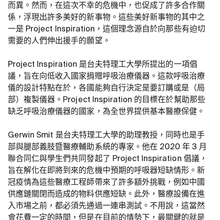
而異。然而，在這次不幸的危機中，也促成了許多合作關
係，浮現出許多美好的新事物。這些美好新事物的其中之
一是 Project Inspiration，這個理念源自於向那些有迫切
需要的人們伸出援手的願望。
Project Inspiration 是台夫特理工大學所提出的一項倡
議，旨在向低收入國家捐贈呼吸治療儀器。這款呼吸治療
儀的設計特點在於，各國能夠自行決定是要訂購或是（局
部）複製儀器。Project Inspiration 的目標在於幫助那些
缺乏呼吸治療儀器的國家，為全世界提供基本醫療保健。
Gerwin Smit 是台夫特理工大學的助理教授，同時也是手
部與腿部義肢暨醫療輔助系統的專家。他在 2020 年 3 月
聯合同仁與學生們共同發起了 Project Inspiration 倡議，
旨在解化在即將到來的危機中預期的呼吸器短缺情形。新
冠疫情為這些醫療工程師帶來了許多額外挑戰，例如中國
供應鏈關閉而造成的物料供應短缺。此外，醫療設備在進
入市場之前，都必須先通過一連串測試。不用說，這當然
會花費一定的時間，但是在目前的情勢下，最關鍵的就是