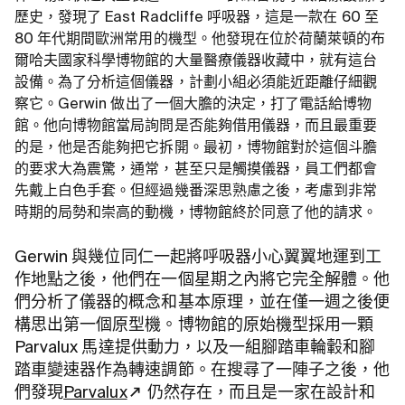
歷史，發現了 East Radcliffe 呼吸器，這是一款在 60 至
80 年代期間歐洲常用的機型。他發現在位於荷蘭萊頓的布
爾哈夫國家科學博物館的大量醫療儀器收藏中，就有這台
設備。為了分析這個儀器，計劃小組必須能近距離仔細觀
察它。Gerwin 做出了一個大膽的決定，打了電話給博物
館。他向博物館當局詢問是否能夠借用儀器，而且最重要
的是，他是否能夠把它拆開。最初，博物館對於這個斗膽
的要求大為震驚，通常，甚至只是觸摸儀器，員工們都會
先戴上白色手套。但經過幾番深思熟慮之後，考慮到非常
時期的局勢和崇高的動機，博物館終於同意了他的請求。
Gerwin 與幾位同仁一起將呼吸器小心翼翼地運到工
作地點之後，他們在一個星期之內將它完全解體。他
們分析了儀器的概念和基本原理，並在僅一週之後便
構思出第一個原型機。博物館的原始機型採用一顆
Parvalux 馬達提供動力，以及一組腳踏車輪轂和腳
踏車變速器作為轉速調節。在搜尋了一陣子之後，他
們發現
Parvalux
仍然存在，而且是一家在設計和