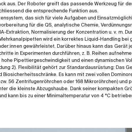
ack aus. Der Roboter greift das passende Werkzeug für de
schliessend die entsprechende Funktion aus.
ensystem, das sich für viele Aufgaben und Einsatzmöglich
orbereitung für die QS, analytische Chemie, Verdünnungsr
-Extraktion, Normalisierung der Konzentration u. v. m. Du
 Mehrkanalpipetten wird ein korrektes Liquid-Handling bei 
wender:innen gewährleistet. Darüber hinaus kann das Gerät
hritte in Experimenten durchführen, z. B. Reihen aufnehme
e hohe Pipettiergeschwindigkeit und einen dynamischen Vo
ldung 2). Flexibilität gehört zur Standardausrüstung: Das G
d Biosicherheitsschränke. Es kann mit zwei vollen Domino
 bzw. 56 Zentrifugenröhrchen oder 168 Mikroröhrchen) und p
 unter die kleinste Abzugshaube. Dank seiner kompakten G
nd kann bis zu einer Minimaltemperatur von 4 °C betrieb