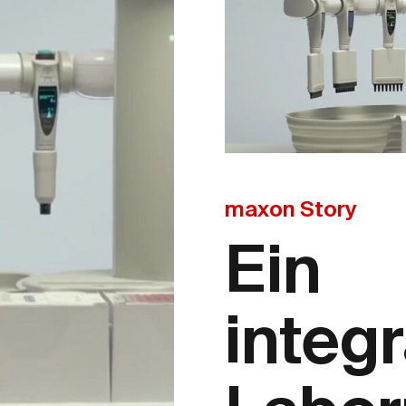
maxon Story
Ein
integ