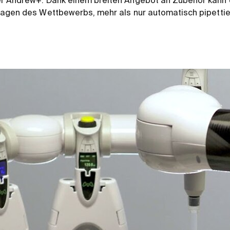
r Andrew+. Dank einem breiten Angebot an Zubehör kann 
agen des Wettbewerbs, mehr als nur automatisch pipettier