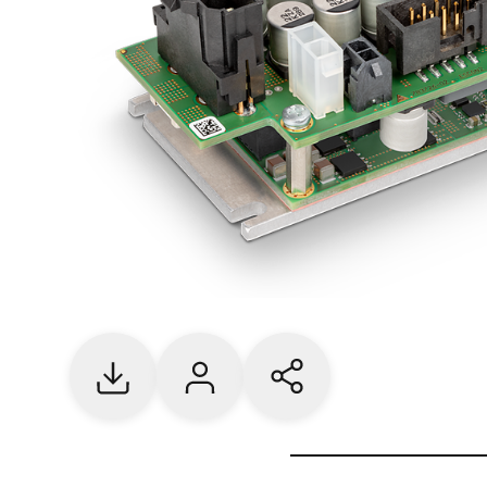
Download
Contact us
Share current page