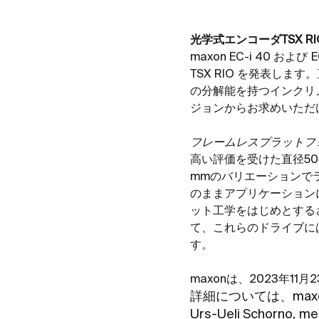
光学式エンコーダ
TSX R
maxon EC-i 40
および
E
TSX RIO
を発表します。
の分解能を持つインクリ
ジョンからお求めいただ
フレームレスプラットフ
高い評価を受けた直径
5
mm
のバリエーションで
のままアプリケーション
ット工学をはじめとする
て、これらのドライブに
す。
maxon
は、
2023
年
11
月
2
詳細については、
max
Urs-Ueli Schorno,
me