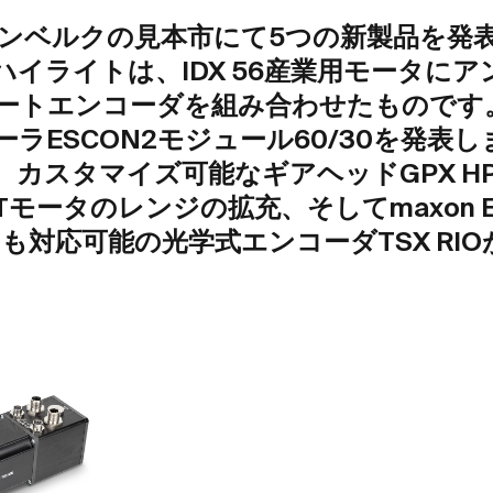
ュルンベルクの見本市にて5つの新製品を発
イライトは、IDX 56産業用モータに
ートエンコーダを組み合わせたものです
ラESCON2モジュール60/30を発表
、カスタマイズ可能なギアヘッドGPX H
ss DTモータのレンジの拡充、そしてmaxon E
ータにも対応可能の光学式エンコーダTSX R