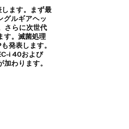
表します。まず最
アングルギアヘッ
。さらに次世代
します。滅菌処理
Pも発表します。
C-i 40および
IOが加わります。