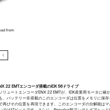
head from
NX 22 EMT
エンコーダ搭載の
IDX 56
ドライブ
ソリュートエンコーダ
ENX 22 EMT
が、
IDX
産業用モータに確
も、バッテリー非搭載のこのエンコーダは位置をメモリに保存
で再びその位置を再現できます。このエンコーダの分解能はマ