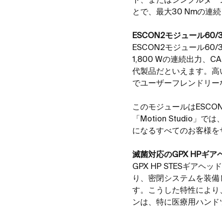
ト、またはシングルター
とで、最大
30 Nm
の連続
ESCON2
モジュール
60/
ESCON2
モジュール
60/
1,800 W
の連続出力、
CA
代製品だといえます。高
でユーザーフレンドリー
このモジュールは
ESCON
「
Motion Studio
」では
になるすべてのお客様を
滅菌対応の
GPX HP
ギア
GPX HP STES
ギアヘッ
り、密閉システムを装備
す。こうした特性により
ンは、特に医療用ハンド