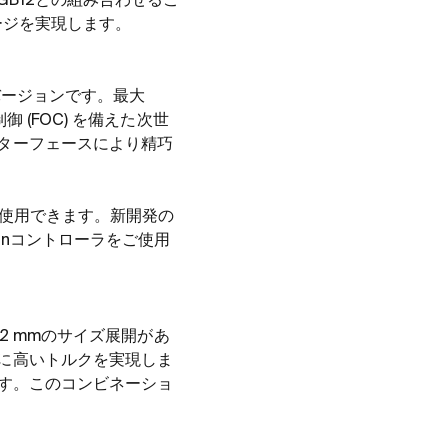
GB12
との組み合わせるこ
ージを実現します。
バージョンです。最大
制御
(FOC)
を備えた次世
ターフェースにより精巧
使用できます。新開発の
n
コントローラをご使用
2 mm
のサイズ展開があ
に高いトルクを実現しま
す。このコンビネーショ