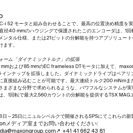
IO
C-i 52
モータと組み合わせることで、最高の位置決め精度を
直径
40 mm
のハウジングで保護されたこのエンコーダは、
1
回
メンタル仕様、または
21
ビットの分解能を持つアブソリュート
けます。
ォーム「ダイナミックトルク」の拡張
0 mm
および
85 mm
の
EC frameless DT
モータに加えて、
maxo
ラインナップを拡張しました。ダイナミックドライブはベアリ
に直接組み込むことが可能です。最大連続トルク
200 mNm
ま
さまざまな分野で求められるような、パワフルなシステムが実
は、
1
回転で最大
2,560
カウントの分解能を提供する
TSX MAG
3
日～
25
日にニュルンベルクで開催される
SPS
にてこれらの新
on
メディア室までお問い合わせください
:
dia@maxongroup.com
+41 41 662 43 81