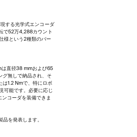
実現する光学式エンコーダ
転で
52
万
4,288
カウント
仕様という
2
種類のバー
n
は直径
38 mm
および
65
ング無しで納品され、そ
たは
1.2 Nm
で、特にロボ
現可能です。必要に応じ
エンコーダを装備できま
製品を発表します。