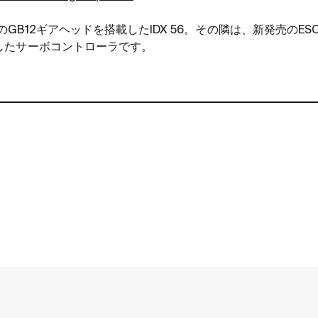
の
GB12
ギアヘッドを搭載した
IDX 56
。その隣は、新発売の
ES
したサーボコントローラです。
contact