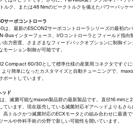
ンでは
17
ビットです。さらに、
Parvalux
製アングルギアヘッド
トルク、または
48 Nm
のピークトルクを備えたパワーパッケ
30
サーボコントローラ
30
は、最新の
ESCON2
サーボコントローラシリーズの最初の
N-Bus
インターフェース、
I/O
コントローラとフィールド指向
い出力密度、さまざまなフィードバックオプションに制御イン
なモーション制御が可能です。
2 Compact 60/30
として標準仕様の産業用コネクタですぐに
、より簡単になったカスタマイズと自動チューニングで、
maxo
サポートしています。
ヘッド
ドは、滅菌可能な
maxon
製品群の最新製品です。直径
16 mm
と
2
しています。現在販売している滅菌対応ギアヘッドよりもさら
、高トルクかつ滅菌対応の
ECX
モータとの組み合わせに最適で
ツールや外科手術の分野で新しい可能性を開いています。