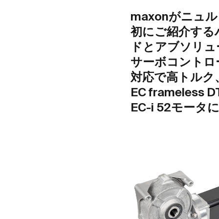
maxonがニ
初にご紹介するハ
ドとアブソリュ
サーボコントロー
対応で高トルク
EC framele
EC-i 52モ